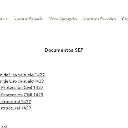
tiva
Nuestro Espacio
Valor Agregado
Nuestros Servicios
Cla
Documentos SEP
ón de Uso de suelo 1427
n de Uso de s
uelo
1429
Protección Civil 1427
e
Protección
Civil 1429
Estructural 1427
structural
1429
ural