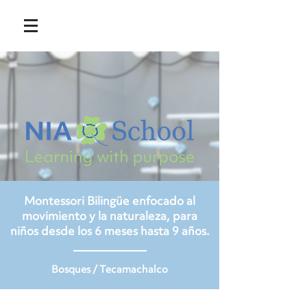
Montessori Bilingüe enfocado al
movimiento y la naturaleza, para
niños desde los 6 meses hasta 9 años.
Bosques / Tecamachalco