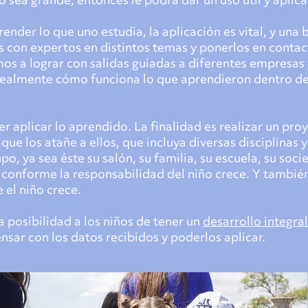
sea grande, entonces le podrá dar un uso útil y aplicar
nder lo que uno estudia, la aplicación es vital, y una 
os con expertos en distintos temas y ponerlos en contac
mos a lograr con salidas guiadas a diferentes empresas 
realmente cómo funciona lo que aprendieron dentro de
er aplicar lo aprendido. La finalidad es realizar un pro
ue los atañe a ellos, que incluya diversas disciplinas 
o, ya sea éste su salón, su familia, su escuela, su socie
conforme la responsabilidad del niño crece. Y también,
el niño crece.
 posibilidad a los niños de tener un
desarrollo integral
nsar con los datos recibidos y poderlos aplicar.