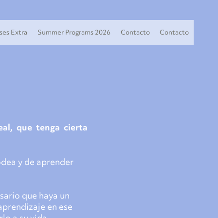
ses Extra
Summer Programs 2026
Contacto
Contacto
eal, que tenga cierta
rodea y de aprender
sario que haya un
 aprendizaje en ese