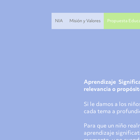
NIA
Misión y Valores
Propuesta Educa
Aprendizaje Signific
relevancia o propósit
Si le damos a los niñ
cada tema a profundid
Para que un niño real
aprendizaje significat