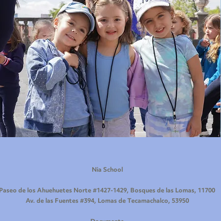
Nia School
Paseo de los Ahuehuetes Norte #1427-1429, Bosques de las Lomas, 11700
Av. de las Fuentes #394, Lomas de Tecamachalco, 53950