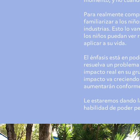
momento, y no cuando 
Para realmente compre
familiarizar a los niñ
industrias. Esto lo va
los niños puedan ver 
aplicar a su vida.
El énfasis está en pod
resuelva un problema q
impacto real en su grup
impacto va creciendo 
aumentarán conforme 
Le estaremos dando la
habilidad de poder pe