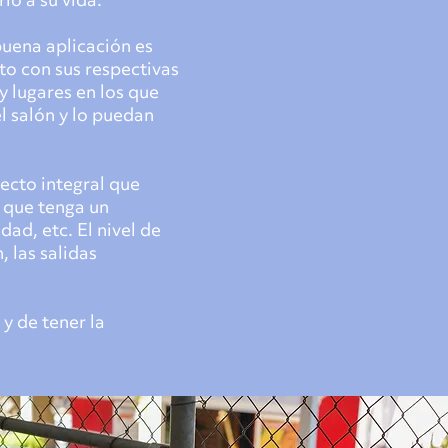
lo a su vida.
buena aplicación es
to con sus respectivas
y lugares en los que
l salón y lo puedan
yecto integral que
y que tenga un
dad, etc. El nivel de
 las salidas
y de tener la